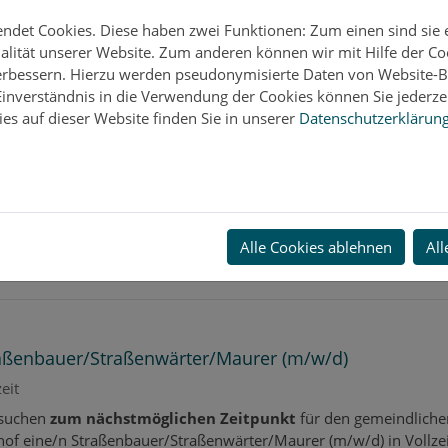
det Cookies. Diese haben zwei Funktionen: Zum einen sind sie er
lität unserer Website. Zum anderen können wir mit Hilfe der Co
arbeiter/in (m/w/d) für das Vorzimmer des Bürgermei
verbessern. Hierzu werden pseudonymisierte Daten von Website
inverständnis in die Verwendung der Cookies können Sie jederzei
eilzeit mit 20 Wochenstunden
es auf dieser Website finden Sie in unserer
Datenschutzerklärun
Markt Peißenberg sucht
zum nächstmöglichen Zeitpunkt
eine
rbeiter/in (m/w/d) für das Vorzimmer des Bürgermeisters in Teilz
 20 Wochenstunden
Alle Cookies ablehnen
All
aßenbauer/Straßenwärter/Maurer (m/w/d)
zeit
 suchen
zum nächstmöglichen Zeitpunkt
für den gemeindliche
of eine/n Straßenbauer/Straßenwärter/Maurer (m/w/d) in Vollzei