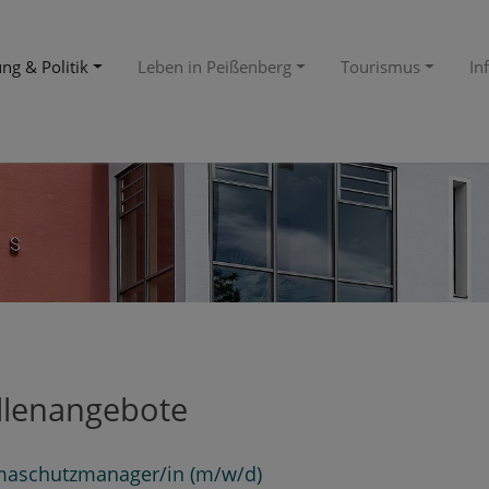
ng & Politik
Leben in Peißenberg
Tourismus
In
llenangebote
maschutzmanager/in (m/w/d)