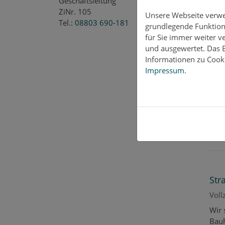
Geschäftsleitung
ZiNr. 105
Unsere Webseite verwen
Tel.:
08803 690-181
grundlegende Funktiona
Mit
für Sie immer weiter 
und ausgewertet. Das E
in T
Informationen zu Cooki
Der 
Impressum
.
Mita
mit
Str
Voll
Wir
Bauh