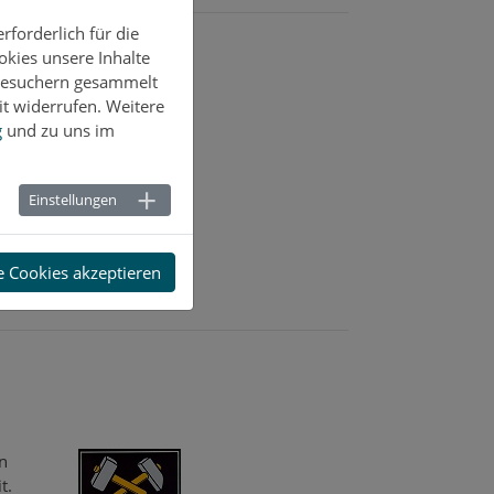
forderlich für die
okies unsere Inhalte
sters
-Besuchern gesammelt
t widerrufen. Weitere
g
und zu uns im
/n
eit
Einstellungen
e Cookies akzeptieren
n
t.