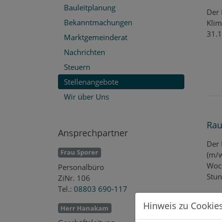
Bauleitplanung
Der 
Bekanntmachungen
Klim
31.
Marktgemeinderat
Nachrichten
Steuern
Stellenangebote
Wir über Uns
Rau
Ansprechpartner
Der 
Frau Sporer
(m/w
Woch
Personalbüro
Stun
ZiNr. 106
Tel.:
08803 690-117
Hinweis zu Cookie
Herr Hanakam