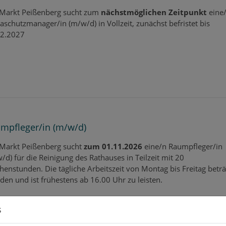
Markt Peißenberg sucht
zum
nächstmöglichen Zeitpunkt
eine
aschutzmanager/in (m/w/d) in Vollzeit, zunächst befristet bis
12.2027
mpfleger/in (m/w/d)
Markt Peißenberg sucht
zum 01.11.2026
eine/n Raumpfleger/in
/d) für die Reinigung des Rathauses in Teilzeit mit 20
enstunden. Die tägliche Arbeitszeit von Montag bis Freitag beträ
den und ist frühestens ab 16.00 Uhr zu leisten.
s