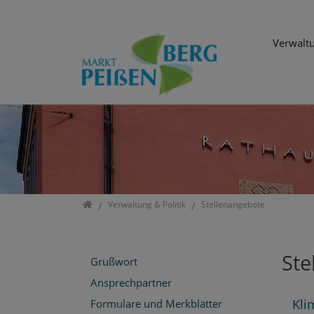
Verwaltu
Direkt zur Hauptnavigation springen
Direkt zum Inhalt springen
Jump to sub navigation
Startseite
Verwaltung & Politik
Stellenangebote
Ste
Grußwort
Ansprechpartner
Kli
Formulare und Merkblätter