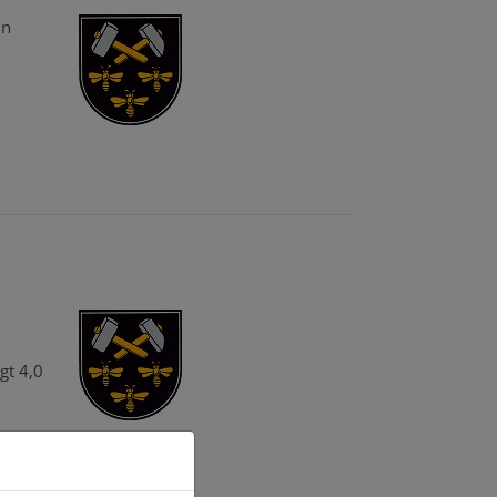
/n
gt 4,0