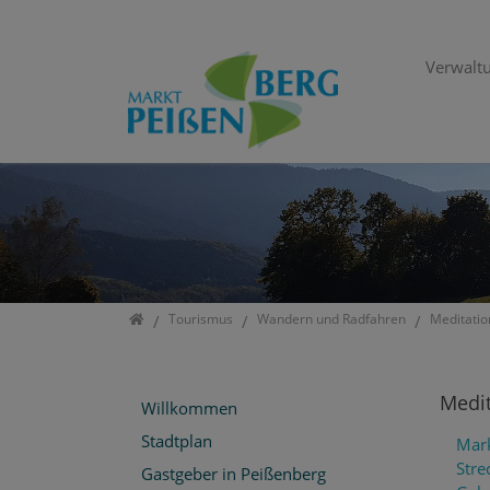
Verwaltu
Direkt zur Hauptnavigation springen
Direkt zum Inhalt springen
Jump to sub navigation
Startseite
Tourismus
Wandern und Radfahren
Meditati
Medi
Willkommen
Stadtplan
Mark
Stre
Gastgeber in Peißenberg