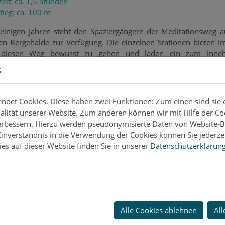
eit: ca. 1,5 Stunden
tieg: ca. 100 m
 einigen Jahren steht den Spaziergängern der Meditationsweg a
n Bergehalde zur Verfügung. Die einzelnen Stationen bieten I
 diesen Weg bewusst zu gehen und laden ein zum Inneha
hdenken, Meditieren und Beten. An der Knappengedächtnisk
s
t ein "Gipfelbuch" aus, in dem Sie Ihre Gedanken, Wünsche, G
itten und Dank ausdrücken können.
det Cookies. Diese haben zwei Funktionen: Zum einen sind sie er
lität unserer Website. Zum anderen können wir mit Hilfe der Co
verbessern. Hierzu werden pseudonymisierte Daten von Website
inverständnis in die Verwendung der Cookies können Sie jederzei
es auf dieser Website finden Sie in unserer
Datenschutzerklärun
Alle Cookies ablehnen
All