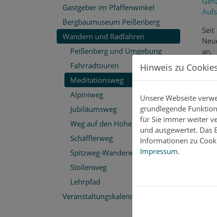
Gehz
Gastgeber im Pfaffenwinkel
Aufs
Bergbaumuseum Peißenberg
Seit
Wandern und Radfahren
Neue
Peißenberg und Umgebung
an,
Nac
Fahrradtouren
Hinweis zu Cookie
lieg
Meditationsweg
Fürb
Alpiniweg
Unsere Webseite verwen
grundlegende Funktiona
Jubiläumsweg
für Sie immer weiter 
Weg auf den Hohenpeißenberg
und ausgewertet. Das E
Schäfflerweg
Informationen zu Cooki
Impressum
.
Spitzweg-Wanderweg
Stollenweg
Lehrpfad
Veranstaltungskalender