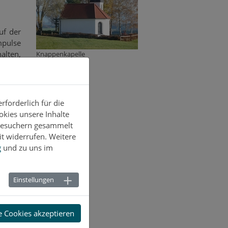
uf der
mpulse
lten,
Knappenkapelle
apelle
ebete,
forderlich für die
okies unsere Inhalte
-Besuchern gesammelt
t widerrufen. Weitere
g
und zu uns im
Einstellungen
e Cookies akzeptieren