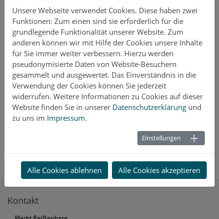
Unsere Webseite verwendet Cookies. Diese haben zwei
Ihm zu Ehren und als Dank seines Wirkens wurde am
Funktionen: Zum einen sind sie erforderlich für die
22.09.2018 in einem Festakt dem Gebäude, Schongauer
grundlegende Funktionalität unserer Website. Zum
Str. 2, in dem u.a. das Marktarchiv untergebracht ist, der
anderen können wir mit Hilfe der Cookies unsere Inhalte
Name „Max-Biller-Haus“ verliehen.
für Sie immer weiter verbessern. Hierzu werden
Die Leitung des Marktarchivs hat unterdessen Frau
pseudonymisierte Daten von Website-Besuchern
Christine Marksteiner übernommen.
gesammelt und ausgewertet. Das Einverständnis in die
Verwendung der Cookies können Sie jederzeit
widerrufen. Weitere Informationen zu Cookies auf dieser
Ansprechpartnerin
Website finden Sie in unserer
Datenschutzerklärung
und
zu uns im
Impressum
.
Frau Marksteiner
Einstellungen
Tel.:
08803 690-111
archiv
@peissenberg
.de
Alle Cookies ablehnen
Alle Cookies akzeptieren
Kontakt
Markt Peißenberg