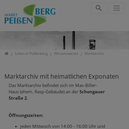
Direkt zur Hauptnavigation springen
Direkt zum Inhalt springen
Jump to sub navigation
Startseite
Leben in Peißenberg
Wissenswertes
Marktarchiv
Marktarchiv mit heimatlichen Exponaten
Das Marktarchiv befindet sich im Max-Biller-
Haus (ehem. Rasp-Gebäude) an der
Schongauer
Straße 2
.
Öffnungszeiten:
jeden Mittwoch von 14:00 - 16:00 Uhr und